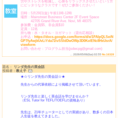
労やストレスを軽減し、心身をリラックスさせたいという方
にピッタリなクラスです！ぜひご参加ください！
日時：5月29日(金) 午前11時-12時
場所：Mainstreet Business Center 2F Event Space
42705 Grand River Ave. Novi, MI 48375
参加費：会員$5、非会員$10
定員：12名
持ち物：水・タオル・ヨガマット（貸出応相談）
お申込：
https://docs.google.com/forms/d/e/1FAIpQLSeiN
GP7fyAwjkUvLiYda72ivSSIdDwOWp3D0KolENc8HxUsrA/
viewform
お問い合わせ：プログラム担当(jsdwcpg@gmail.com)
... 2026/05/09(Sat) 02:55
No.16328
題名：
リンダ先生の英会話
投稿者：
教え子
★☆リンダ先生の英会話☆★
先生からの代筆依頼により掲載させて頂いています。
リンダ先生と楽しく英会話を学びませんか？
（ESL Tutor for TEFL/TOEFLの資格あり）
先生は、21年チューターとしての実績があり、数多くの日本
人生徒を教えてきました。