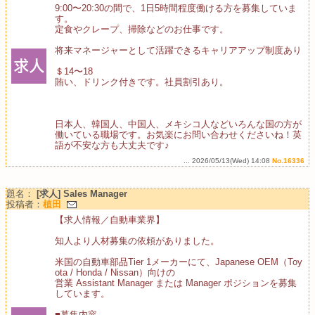
9:00〜20:30の間で、1日5時間程度働ける方を募集していま
す。
定食やクレープ、掃除などのお仕事です。
将来マネージャーとして活躍できるキャリアアップ制度あり
＄14〜18
賄い、ドリンク付きです。社員割引あり。
日本人、韓国人、中国人、メキシコ人などいろんな国の方が
働いている職場です。お気楽にお問い合わせくださいね！英
語が不安な方も大丈夫です♪
... 2026/05/13(Wed) 14:08
No.16336
題名：
[求人] Sales Manager
投稿者：
植田
【求人情報／自動車業界】
知人より人材募集の依頼がありました。
米国の自動車部品Tier 1メーカーにて、Japanese OEM（Toy
ota / Honda / Nissan）向けの
営業 Assistant Manager または Manager ポジションを募集
しています。
■募集内容