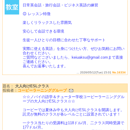
日常英会話・旅行会話・ビジネス英語の練習
😊 レッスン特徴
楽しくリラックスした雰囲気
安心して会話できる環境
生徒一人ひとりの目標に合わせた丁寧なサポート
実際に使える英語」を身につけたい方、ぜひお気軽にお問い
合わせください。
ご質問などございましたら、keiuaksu@gmail.comまで直接
ご連絡ください。
喜んでお返事いたします。
... 2026/05/12(Tue) 15:01
No.16334
題名：
大人向けESLクラス
投稿者：
コービーラーニンググループ
☆☆ノバイの語学＆チューター学校コービーラーニンググル
ープの大人向けESLクラス☆☆
コービーでは夏休み中も大人向けESLクラスを開講します。
託児が無料のクラスが各レベルごとに設置されています！
一クラス当たりの受講料は118ドル/月、二クラス同時受講で
177ドル/月。