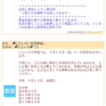
＝＝＝＝＝＝＝＝＝＝＝＝＝＝＝＝＝＝＝＝＝＝
お試し30分レッスン受付中
・１回３０分無料でお試しできます！
＝＝＝＝＝＝＝＝＝＝＝＝＝＝＝＝＝＝＝＝＝＝
英会話初心者でも根気強く教えてくれます。
生活の困りごとにも親身になって相談にのってくれ、ミシガ
ンのお母さん的存在な先生です。
... 2026/05/08(Fri) 13:10
No.16327
題名：
🌈にじいろ一日見学会...
投稿者：
🌈にじいろ🌈
にじいろ小学校では、５月１５日（金）に一日見学会を行い
ます。
子供たち、どんな風に英語と日本語を学んでいるのかな、ど
んな風に先生たちは教えているのかな、学校の中はどんな感
じなのかな、などなど少しでも興味がある方はぜひ見に来て
ください。
日時 ５月１５日 金曜日
①９時
②９時４５分
③１０時３０分
④１２時４５分
⑤１３時４５分