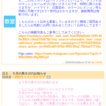
す。このボブカットはパッツンボブというより、ラウンド型
のマッシュルームボブに近いスタイルです。時間に限りがあ
りますが、ハイライト、白髪染め、カラーコレクション等も
同時に可能です(カラー剤代はかかりますが、施術費用は無
料で行います)
こちらのカット以外も募集していますのでご興味ご質問あり
ましたらお気軽にお問い合わせください！お待ちしてます！
こちらの掲載写真もご参考にしてみてください↓
https://nextdoor.com/for_sale_and_free/984e2beb-1195-44
5e-891f-c16ed37b873b?init_source=shareable_item_creat
ed&share_platform=10&utm_campaign=1778703253502&
share_action_id=f0d9cd65-878d-4952-85a2-780da277719a
Figo salon:
https://www.instagram.com/figosalon?igsh=Y
W9iOWNicWg5MGp2
... 2026/05/10(Sun) 15:42
No.16330
題名：
５月の美ヨガのお知らせ
投稿者：
JSDウィメンズクラブ
🧘５月の美ヨガのお知らせ🧘
こんにちは！JSDウィメンズクラブです。
今月のテーマは「陰ヨガ」♪
ひとつのポーズを3〜5分保ち、深いリラックス効果、マイン
ドフルネス効果が期待できるクラスです。活発な動き（陽）
ではなく、静（陰）の要素で心身のバランスを整えます。疲