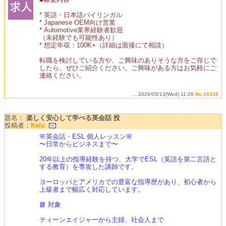
* 英語・日本語バイリンガル
* Japanese OEM向け営業
* Automotive業界経験者歓迎
（未経験でも可能性あり）
* 想定年収：100K+（詳細は面接にて相談）
転職を検討している方や、ご興味のありそうな方をご存じで
したら、ぜひご紹介ください。ご興味がある方はお気軽にご
連絡ください。
... 2026/05/13(Wed) 11:26
No.16335
題名：
楽しく安心して学べる英会話 投
投稿者：
Keiu
🌸英会話・ESL 個人レッスン🌸
〜日常からビジネスまで〜
20年以上の指導経験を持つ、大学でESL（英語を第二言語と
する教育）を専攻した講師です。
ヨーロッパとアメリカでの豊富な指導歴があり、初心者から
上級者まで幅広く対応しています。
📘 対象
ティーンエイジャーから主婦、社会人まで