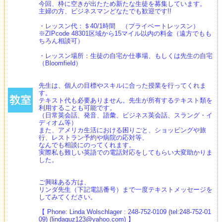
今回、枠に空きが出たため新たな生徒を募集しています。
主婦の方、ビジネスマンどなたでも歓迎です!!
・レッスン代：＄40/1時間 （プライベートレッスン）
※ZIPcode 48301区域から15マイル以内の料金（遠方でもも
ちろん相談可）
・レッスン場所：生徒の自宅か仕事場、もしくは先生の自宅
（Bloomfield）
先生は、個人の目標やスキルに合った授業を行ってくれま
す。
テキスト代も必要ありません。先生が所有するテキスト類を
利用することも可能です。
（日常英会話、発音、語彙、ビジネス英会話、スラング・イ
ディオム等）
また、アメリカ生活における困りごと、ショッピングや旅
行、レストラン予約や病院の応対等、
なんでも相談にのってくれます。
実際私も難しい英語での電話対応をしてもらい大変助かりま
した。
ご興味ある方は、
リンダ先生（下記電話番号）まで一度テキストメッセージを
してみてください。
【 Phone: Linda Wolschlager : 248-752-0109 (tel:248-752-01
09) (lindaguz123@yahoo.com) 】