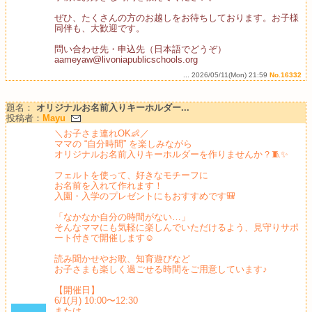
ぜひ、たくさんの方のお越しをお待ちしております。お子様
同伴も、大歓迎です。
問い合わせ先・申込先（日本語でどうぞ）
aameyaw@livoniapublicschools.org
... 2026/05/11(Mon) 21:59
No.16332
題名：
オリジナルお名前入りキーホルダー...
投稿者：
Mayu
＼お子さま連れOK👶／
ママの “自分時間” を楽しみながら
オリジナルお名前入りキーホルダーを作りませんか？🧵✨
フェルトを使って、好きなモチーフに
お名前を入れて作れます！
入園・入学のプレゼントにもおすすめです🎒
「なかなか自分の時間がない…」
そんなママにも気軽に楽しんでいただけるよう、見守りサポ
ート付きで開催します☺︎
読み聞かせやお歌、知育遊びなど
お子さまも楽しく過ごせる時間をご用意しています♪
【開催日】
6/1(月) 10:00〜12:30
または