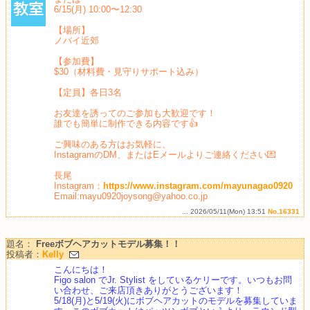
6/15(月) 10:00〜12:30
【場所】
ノバイ近郊
【参加費】
$30（材料費・見守りサポート込み）
【定員】各日3名
お友達を誘ってのご参加も大歓迎です！
誰でも簡単に制作できる内容です👍
ご興味のある方はお気軽に、
InstagramのDM、またはEメールよりご連絡ください💌
長尾
Instagram：
https://www.instagram.com/mayunagao0920
Email:mayu0920joysong@yahoo.co.jp
... 2026/05/11(Mon) 13:51
No.16331
題名：
Freeボブヘアカットモデル募集！！
投稿者：
Kelly
こんにちは！
Figo salon でJr. Stylist をしているケリーです。いつもお問
い合わせ、ご来店頂きありがとうございます！
5/18(月)と5/19(火)にボブヘアカットのモデルを募集していま