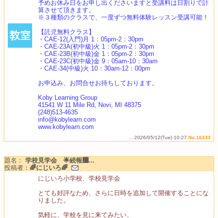
予めお休み日をお申し出くださいますと受講料は日割りで計
算させて頂きます。
※３種類のクラスで、一度ずつ無料体験レッスン受講可能！
【託児無料クラス】
・CAE-12(入門)月 1：05pm-2：30pm
・CAE-23A(初中級)火 1：05pm-2：30pm
・CAE-23B(初中級)金 1：05pm-2：30pm
・CAE-23C(初中級)金 9：05am-10：30am
・CAE-34(中級)火 10：30am-12：00pm
お申込み、お問合せお待ちしております。
Koby Learning Group
41541 W 11 Mile Rd, Novi, MI 48375
(248)513-4635
info@kobylearn.com
www.kobylearn.com
... 2026/05/12(Tue) 10:27
No.16333
題名：
学校見学会 🌟続報㇩...
投稿者：
🌈にじいろ🌈
にじいろ小学校、学校見学会
とても好評なため、さらに日時を追加して開催することにな
りました。
気軽に、学校を見に来てみたい、