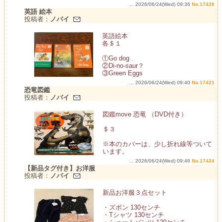
... 2026/06/24(Wed) 09:36
No.17420
英語 絵本
投稿者：
ノバイ
英語絵本
各＄１
①Go dog .
②Di-no-saur？
③Green Eggs
... 2026/06/24(Wed) 09:40
No.17421
恐竜図鑑
投稿者：
ノバイ
図鑑move 恐竜 （DVD付き）
＄３
※本のカバーは、少し折れ線等ついて
います。
... 2026/06/24(Wed) 09:46
No.17424
【新品タグ付き】お洋服
投稿者：
ノバイ
新品お洋服３点セット
・ズボン 130センチ
・Tシャツ 130センチ