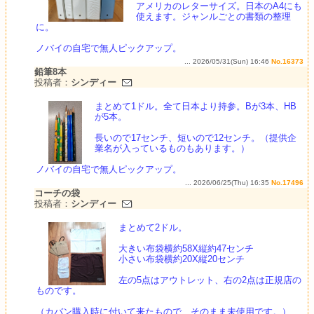
アメリカのレターサイズ。日本のA4にも
使えます。ジャンルごとの書類の整理
に。
ノバイの自宅で無人ピックアップ。
... 2026/05/31(Sun) 16:46
No.16373
鉛筆8本
投稿者：
シンディー
まとめて1ドル。全て日本より持参。Bが3本、HB
が5本。
長いので17センチ、短いので12センチ。（提供企
業名が入っているものもあります。）
ノバイの自宅で無人ピックアップ。
... 2026/06/25(Thu) 16:35
No.17496
コーチの袋
投稿者：
シンディー
まとめて2ドル。
大きい布袋横約58X縦約47センチ
小さい布袋横約20X縦20センチ
左の5点はアウトレット、右の2点は正規店の
ものです。
（カバン購入時に付いて来たもので、そのまま未使用です。）