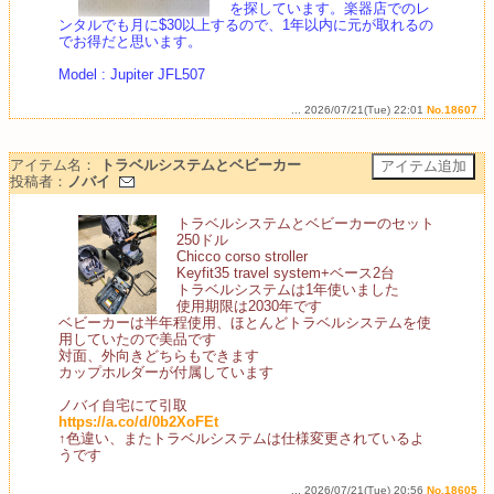
を探しています。楽器店でのレ
ンタルでも月に$30以上するので、1年以内に元が取れるの
でお得だと思います。
Model : Jupiter JFL507
... 2026/07/21(Tue) 22:01
No.18607
アイテム名：
トラベルシステムとベビーカー
投稿者：
ノバイ
トラベルシステムとベビーカーのセット
250ドル
Chicco corso stroller
Keyfit35 travel system+ベース2台
トラベルシステムは1年使いました
使用期限は2030年です
ベビーカーは半年程使用、ほとんどトラベルシステムを使
用していたので美品です
対面、外向きどちらもできます
カップホルダーが付属しています
ノバイ自宅にて引取
https://a.co/d/0b2XoFEt
↑色違い、またトラベルシステムは仕様変更されているよ
うです
... 2026/07/21(Tue) 20:56
No.18605