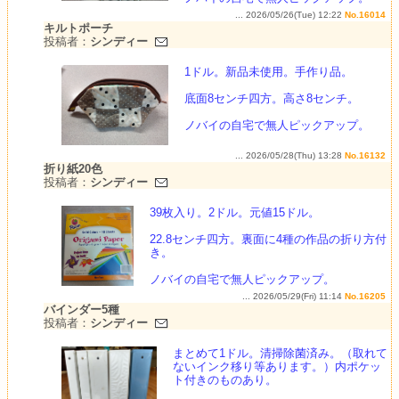
... 2026/05/26(Tue) 12:22
No.16014
キルトポーチ
投稿者：
シンディー
1ドル。新品未使用。手作り品。
底面8センチ四方。高さ8センチ。
ノバイの自宅で無人ピックアップ。
... 2026/05/28(Thu) 13:28
No.16132
折り紙20色
投稿者：
シンディー
39枚入り。2ドル。元値15ドル。
22.8センチ四方。裏面に4種の作品の折り方付
き。
ノバイの自宅で無人ピックアップ。
... 2026/05/29(Fri) 11:14
No.16205
バインダー5種
投稿者：
シンディー
まとめて1ドル。清掃除菌済み。（取れて
ないインク移り等あります。）内ポケッ
ト付きのものあり。