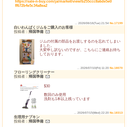
https://sale-n-buy.com/ja/market/view/b255ccc8a6de5e0
ff672b4e5c34a8ea2
... 2026/06/16(Tue) 21:54
No.17199
白いわんぱくジムをご購入のお客様
投稿者：
帰国準備
ジムの付属の部品をお渡しするのを忘れてしまい
ました。
大変申し訳ないのですが、こちらにご連絡お待ち
しております。
... 2026/07/10(Fri) 11:20
No.18070
フローリングクリーナー
投稿者：
帰国準備
$30
数回のみ使用
洗剤も1本以上残っています
... 2026/07/15(Wed) 22:20
No.18313
生理用ナプキン
投稿者：
帰国準備