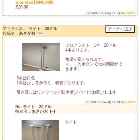
s-printer/100403489
$20.00
... 2026/07/21(Tue) 11:13
No.18587
アイテム名：
ライト 20ドル
投稿者：
あさがお
フロアライト 1本 20ドル
4本あります。
角度が変えられます。
＋、－のボタンで光の調節がで
きます。
3本は白色
1本は少し背が低く、暖色になります。
引き渡しはワンワールド駐車場(ノバイ)でお願いします
... 2026/07/22(Wed) 11:29
No.18621
Re: ライト 20ドル
投稿者：
あさがお
ライト