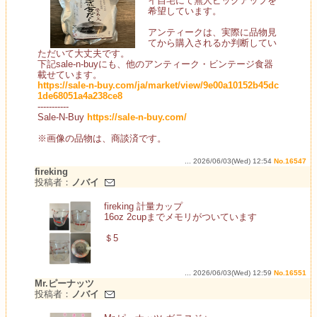
イ自宅にて無人ピックアップを
希望しています。
アンティークは、実際に品物見
てから購入されるか判断してい
ただいて大丈夫です。
下記sale-n-buyにも、他のアンティーク・ビンテージ食器
載せています。
https://sale-n-buy.com/ja/market/view/9e00a10152b45dc
1de68051a4a238ce8
-----------
Sale-N-Buy
https://sale-n-buy.com/
※画像の品物は、商談済です。
... 2026/06/03(Wed) 12:54
No.16547
fireking
投稿者：
ノバイ
fireking 計量カップ
16oz 2cupまでメモリがついています
＄5
... 2026/06/03(Wed) 12:59
No.16551
Mr.ピーナッツ
投稿者：
ノバイ