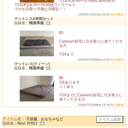
7/23(木)9:00〜15:00@Canton自宅
7/23(木)18:15〜19:00@ワンワールド
でのお引取り可能な方限定！！
... 2026/07/21(Tue) 22:32
No.18613
マットレス&布団セット
投稿者：
帰国準備
$3
Cantonの自宅に引き取りに来てくださ
る方
7/24まで
... 2026/07/22(Wed) 14:56
No.18627
マットレス(クィーン)
投稿者：
帰国準備
$0
2点あります
シミあり
7/24までにCantonの自宅に引き取りに
来てくださる方
... 2026/07/22(Wed) 15:18
No.18628
アイテム名：
子供服、おもちゃなど
投稿者：
Novi 片付け