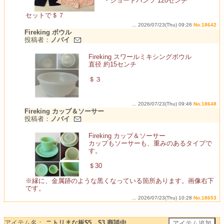
・ショートパンツ 120センチ
セットで＄７
... 2026/07/23(Thu) 09:26
No.18642
Fireking ボウル
投稿者：
ノバイ
Fireking スワールミキシングボウル
直径 約15センチ
＄３
... 2026/07/23(Thu) 09:46
No.18648
Fireking カップ＆ソーサー
投稿者：
ノバイ
Fireking カップ＆ソーサー
カップもソーサーも、重みのあるタイプで
す。
＄30
※縁に、金属跡のような黒くなっている箇所あります。画像右下
です。
... 2026/07/23(Thu) 10:28
No.18653
アイテム名：
ニトリまな板$5→$3 商談中