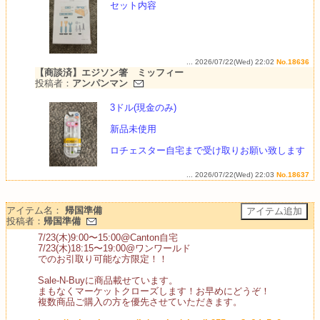
セット内容
... 2026/07/22(Wed) 22:02
No.18636
【商談済】エジソン箸 ミッフィー
投稿者：
アンパンマン
3ドル(現金のみ)
新品未使用
ロチェスター自宅まで受け取りお願い致します
... 2026/07/22(Wed) 22:03
No.18637
アイテム名：
帰国準備
投稿者：
帰国準備
7/23(木)9:00〜15:00@Canton自宅
7/23(木)18:15〜19:00@ワンワールド
でのお引取り可能な方限定！！
Sale-N-Buyに商品載せています。
まもなくマーケットクローズします！お早めにどうぞ！
複数商品ご購入の方を優先させていただきます。