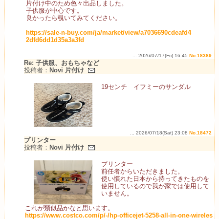
片付け中のため色々出品しました。
子供服が中心です。
良かったら覗いてみてください。
https://sale-n-buy.com/ja/market/view/a7036690cdeafd4
2dfd6dd1d35a3a3fd
... 2026/07/17(Fri) 16:45
No.18389
Re: 子供服、おもちゃなど
投稿者：
Novi 片付け
19センチ イフミーのサンダル
... 2026/07/18(Sat) 23:08
No.18472
プリンター
投稿者：
Novi 片付け
プリンター
前任者からいただきました。
使い慣れた日本から持ってきたものを
使用しているので我が家では使用して
いません。
これが類似品かなと思います。
https://www.costco.com/p/-/hp-officejet-5258-all-in-one-wireles