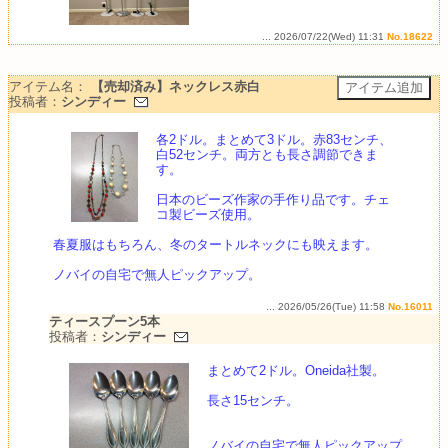
... 2026/07/22(Wed) 11:31
No.18622
アイテム名：
【売却済み】ネックレス赤白
投稿者：
シンディー
各2ドル。まとめて3ドル。赤83センチ、
白52センチ。両方とも長さ調節できま
す。
日本のビーズ作家の手作り品です。チェ
コ製ビーズ使用。
春夏服はもちろん、冬のタートルネックにも映えます。
ノバイの自宅で無人ピックアップ。
... 2026/05/26(Tue) 11:58
No.16011
ティースプーン5本
投稿者：
シンディー
まとめて2ドル。Oneida社製。
長さ15センチ。
ノバイの自宅で無人ピックアップ。