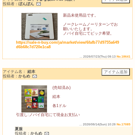
投稿者：
ぼんぼん
新品未使用品です。
ノークレームノーリターンでお
願いいたします。
ノバイ自宅にてピック希望。
https://sale-n-buy.com/ja/market/view/6fafb77d9755a649
d6b68c7d720e1ca8
... 2026/07/23(Thu) 09:13
No.18641
アイテム名：
絵本
投稿者：
かもめ
(売却済み)
絵本
各1ドル
引渡し:ノバイ自宅にて現金お支払い
... 2026/06/14(Sun) 10:26
No.17085
夏服
投稿者：
かもめ