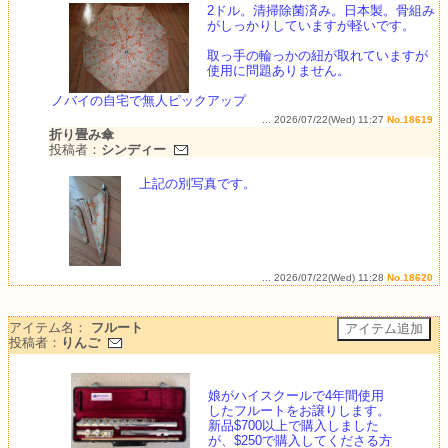
2ドル。清掃除菌済み。日本製。骨組み
がしっかりしていますが軽いです。
取っ手の輪っかの紐が取れていますが
使用に問題ありません。
ノバイの自宅で無人ピックアップ
... 2026/07/22(Wed) 11:27
No.18619
折り畳み傘
投稿者：
シンディー
上記の別写真です。
... 2026/07/22(Wed) 11:28
No.18620
アイテム名：
フルート
投稿者：
りんご
娘がハイスクールで4年間使用
したフルートをお譲りします。
新品$700以上で購入しました
が、$250で購入してくださる方