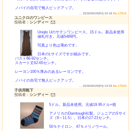
ノバイの自宅で無人ピックアップ。
... 2026/06/26(Fri) 10:18
No.17512
ユニクロのワンピース
投稿者：
シンディー
Uniqlo Uのサテンワンピース。15ドル。新品未使用
値札付き。元値5489円。
写真より色は薄めです。
日本のLサイズですが細みです。
バスト86-92センチ。
スカート丈62-65センチ。
レーヨン100％厚みのあるレーヨンです。
ノバイの自宅で無人ピックアップ。
... 2026/06/26(Fri) 13:53
No.17523
子供用靴下
投稿者：
シンディー
5ドル。新品未使用。元値19.95ドル+税
アメリカのDarntough社製。ジュニアのSサイ
ズ（9～11.5）。日本の17-21センチ。
50％ナイロン、47％メリノウール。