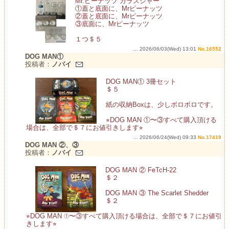
Mr.ピーナッツ ガラスジャー
①蓋と底面に、Mrピーナッツ
②蓋と底面に、Mrピーナッツ
③底面に、Mrピーナッツ
１つ＄５
... 2026/06/03(Wed) 13:01
No.16552
DOG MAN①
投稿者：
ノバイ
DOG MAN① 3冊セット
＄５
紙の収納Boxは、少しボロボロです。
⭐︎DOG MAN ①〜③すべて購入頂ける
場合は、全部で＄７にお値引きします⭐︎
... 2026/06/24(Wed) 09:33
No.17419
DOG MAN ②、③
投稿者：
ノバイ
DOG MAN ② FeTcH-22
＄２
DOG MAN ③ The Scarlet Shedder
＄２
⭐︎DOG MAN ①〜③すべて購入頂ける場合は、全部で＄７にお値引
きします⭐︎