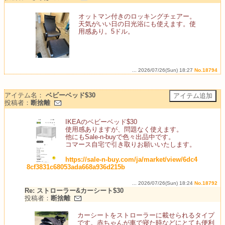
オットマン付きのロッキングチェアー。
天気がいい日の日光浴にも使えます。使
用感あり。5ドル。
... 2026/07/26(Sun) 18:27
No.18794
アイテム名：
ベビーベッド$30
投稿者：
断捨離
IKEAのベビーベッド$30
使用感ありますが、問題なく使えます。
他にもSale-n-buyで色々出品中です。
コマース自宅で引き取りお願いいたします。
https://sale-n-buy.com/ja/market/view/6dc4
8cf3831c68053ada668a936d215b
... 2026/07/26(Sun) 18:24
No.18792
Re: ストローラー&カーシート$30
投稿者：
断捨離
カーシートをストローラーに載せられるタイプ
です。赤ちゃんが車で寝た時などにとても便利