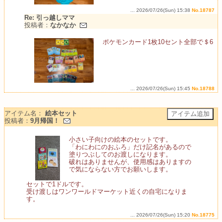
... 2026/07/26(Sun) 15:38
No.18787
Re: 引っ越しママ
投稿者：
なかなか
ポケモンカード1枚10セント全部で＄6
... 2026/07/26(Sun) 15:45
No.18788
アイテム名：
絵本セット
投稿者：
9月帰国！
小さい子向けの絵本のセットです。
「わにわにのおふろ」だけ記名があるので
塗りつぶしてのお渡しになります。
破れはありませんが、使用感はありますの
で気にならない方でお願いします。
セットで1ドルです。
受け渡しはワンワールドマーケット近くの自宅になりま
す。
... 2026/07/26(Sun) 15:20
No.18775