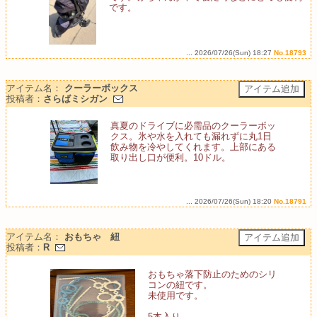
です。
... 2026/07/26(Sun) 18:27
No.18793
アイテム名：
クーラーボックス
投稿者：
さらばミシガン
真夏のドライブに必需品のクーラーボッ
クス。氷や水を入れても漏れずに丸1日
飲み物を冷やしてくれます。上部にある
取り出し口が便利。10ドル。
... 2026/07/26(Sun) 18:20
No.18791
アイテム名：
おもちゃ 紐
投稿者：
R
おもちゃ落下防止のためのシリ
コンの紐です。
未使用です。
5本入り