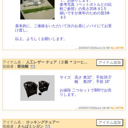
で、お譲りします。
参考写真（ペットボトルとの比
較ご参照）の長さ20本＄1.5
細いですが来年のための苗3本
＄3
基本的に、ご連絡をいただいて次のお昼にノバイにてお受
け渡し。
以上、よろしくお願いします。
... 2026/07/26(Sun) 21:58
No.18799
アイテム名：
人工レザー チェア（２個 ＊コーヒ...
投稿者：
断捨離
サイズ 高さ 奥32"、手前28.5”
幅 奥29"、手前 18"
お値段 二つセットで$80でお売
りします。
... 2026/07/26(Sun) 18:48
No.18796
アイテム名：
ロッキングチェアー
投稿者：
さらばミシガン