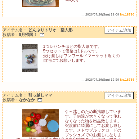
... 2026/07/26(Sun) 18:09
No.18790
アイテム名：
どんぶりトリオ 指人形
投稿者：
9月帰国！
1つ５センチほどの指人形です。
5つセットで価格は1ドルです。
受け渡しはワンワールドマーケット近くの
自宅にてお願いします。
... 2026/07/26(Sun) 15:59
No.18789
アイテム名：
引っ越しママ
投稿者：
なかなか
引っ越しのため断捨離していま
す。子供達が大きくなって使わ
なくなった物を出品致します。
譲渡前に綺麗にしてお渡し致し
ます。メドウブルックロードの
ブッシュズでのお渡しになりま