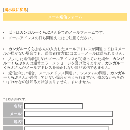
[
掲示板に戻る
]
メール送信フォーム
以下は
カンガルーくらぶ
さん宛てのメールフォームです。
メールアドレスの打ち間違えにはご注意ください。
カンガルーくらぶ
さんの入力したメールアドレスが間違っておりメー
ルが届かない場合でも、送信者(貴方)にはエラーメールは送られません。
入力した送信者(貴方)のメールアドレスが間違っていた場合、
カンガ
ルーくらぶ
さんは通常エラーメッセージを受け取りますが、
カンガルー
くらぶ
さんがメールアドレスを修正しない限り返信できません。
返信がない場合、メールアドレス間違い、システムの問題、
カンガル
ーくらぶ
さんが返信していない場合が考えられますが、残念ながらその
いずれかなのは知る方法はありません。すいません。
*は必須項目です。
名前*
メール*
題名*