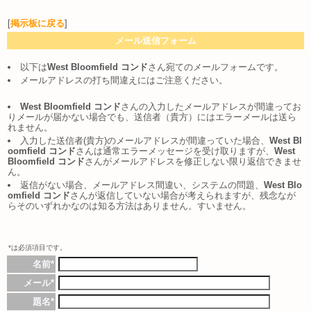
[
掲示板に戻る
]
メール送信フォーム
以下は
West Bloomfield コンド
さん宛てのメールフォームです。
メールアドレスの打ち間違えにはご注意ください。
West Bloomfield コンド
さんの入力したメールアドレスが間違ってお
りメールが届かない場合でも、送信者（貴方）にはエラーメールは送ら
れません。
入力した送信者(貴方)のメールアドレスが間違っていた場合、
West Bl
oomfield コンド
さんは通常エラーメッセージを受け取りますが、
West
Bloomfield コンド
さんがメールアドレスを修正しない限り返信できませ
ん。
返信がない場合、メールアドレス間違い、システムの問題、
West Blo
omfield コンド
さんが返信していない場合が考えられますが、残念なが
らそのいずれかなのは知る方法はありません。すいません。
*は必須項目です。
名前*
メール*
題名*