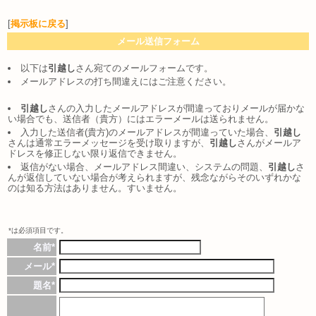
[
掲示板に戻る
]
メール送信フォーム
以下は
引越し
さん宛てのメールフォームです。
メールアドレスの打ち間違えにはご注意ください。
引越し
さんの入力したメールアドレスが間違っておりメールが届かな
い場合でも、送信者（貴方）にはエラーメールは送られません。
入力した送信者(貴方)のメールアドレスが間違っていた場合、
引越し
さんは通常エラーメッセージを受け取りますが、
引越し
さんがメールア
ドレスを修正しない限り返信できません。
返信がない場合、メールアドレス間違い、システムの問題、
引越し
さ
んが返信していない場合が考えられますが、残念ながらそのいずれかな
のは知る方法はありません。すいません。
*は必須項目です。
名前*
メール*
題名*