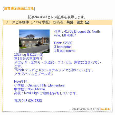
[
通常表示画面に戻る
]
記事No.4347とレス記事を表示します。
ノースビル物件［ノバイ学区］
投稿者：
菊盛 健太
住所：41705 Broquet Dr, North
ville, MI 48167
Rent: $2650
3 bedrooms
1.5 bathrooms
1327 sq ft (123 m2)
車1台分の車庫有り
※雪かき・芝刈り・水道代・ゴミ代は、家賃に含まれてい
ます。
75inch テレビとセクショナルソファが付いています。
クラブハウスとプール近く
Novi学区
小学校：Orchard Hills Elementary
中学校：Novi Middle
高校：Novi High ご連絡お待ちしています。
電話:248-924-7833
... 2024/04/16(Tue) 17:20
No.4347