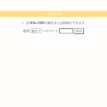
パスワード
記事
No.4381
の修正または削除ができます
処理
パスワード