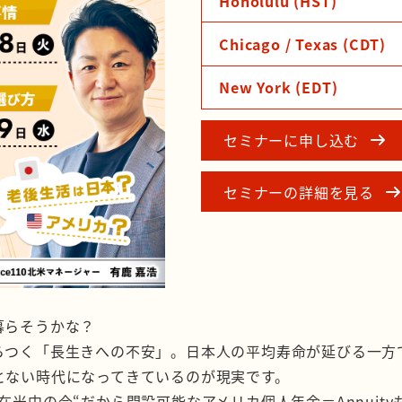
Honolulu (HST)
Chicago / Texas (CDT)
New York (EDT)
セミナーに申し込む
セミナーの詳細を見る
暮らそうかな？
らつく「長生きへの不安」。日本人の平均寿命が延びる一方
とない時代になってきているのが現実です。
在米中の今“だから開設可能なアメリカ個人年金＝Annuit