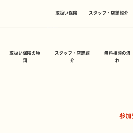
メ
イ
全米８拠点・42州からご相談受付中！
ン
サポート体制。
コ
ン
テ
取扱い保険の種
スタッフ・店舗紹
無料相談の流
ン
類
介
れ
ツ
へ
移
動
参加