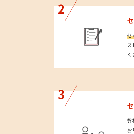
セ
ス
く
弊
お