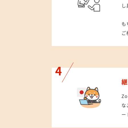
し
も
ご
Z
な
ー