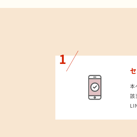
本
該
L